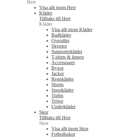
Herr
Visa allt inom Herr
Kläder
Tillbaks till Herr
Kläder
Visa allt inom Kläder
Badkläder
Overaller
Skjortor
Supporterkläder
T-shirts & linnen
Accessoarer
Byxor
Jackor
Regnkläder
Shorts
Sportkläder
Tights
Tröjor
Underkläder
Skor
Tillbaks till Herr
Skor
Visa allt inom Skor
Fotbollsskor