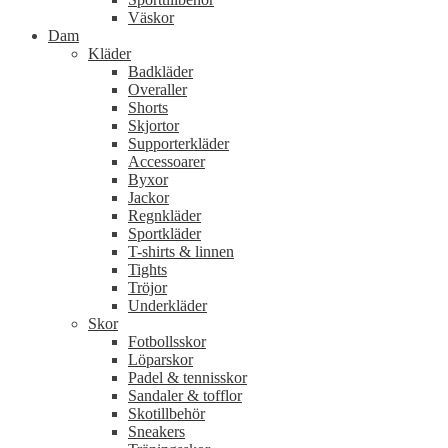
Väskor
Dam
Kläder
Badkläder
Overaller
Shorts
Skjortor
Supporterkläder
Accessoarer
Byxor
Jackor
Regnkläder
Sportkläder
T-shirts & linnen
Tights
Tröjor
Underkläder
Skor
Fotbollsskor
Löparskor
Padel & tennisskor
Sandaler & tofflor
Skotillbehör
Sneakers