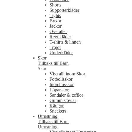
Shorts
Supporterkläder
Tights
Byxor
Jackor
Overaller
Regnkläder
T-shirts & linnen
Tröjor
Underkläder
Skor
Tillbaks till Barn
Skor
Visa allt inom Skor
Fotbollsskor
Inomhusskor
Löparskor
Sandaler & tofflor
Gummistövlar
Kängor
Sneakers
Utrustning
Tillbaks till Barn
Utrustning