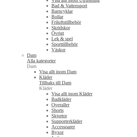
Visa allt inom Utrustning
Bad & Vattensport
Barncyklar
Bollar
Friluftstillbehör
Skridskor
Övrigt
Lek & spel
Sporttillbehör
Väskor
Dam
Alla kategorier
Dam
Visa allt inom Dam
Kläder
Tillbaks till Dam
Kläder
Visa allt inom Kläder
Badkläder
Overaller
Shorts
Skjortor
Supporterkläder
Accessoarer
Byxor