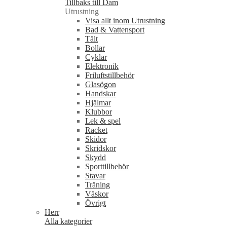
Tillbaks till Dam
Utrustning
Visa allt inom Utrustning
Bad & Vattensport
Tält
Bollar
Cyklar
Elektronik
Friluftstillbehör
Glasögon
Handskar
Hjälmar
Klubbor
Lek & spel
Racket
Skidor
Skridskor
Skydd
Sporttillbehör
Stavar
Träning
Väskor
Övrigt
Herr
Alla kategorier