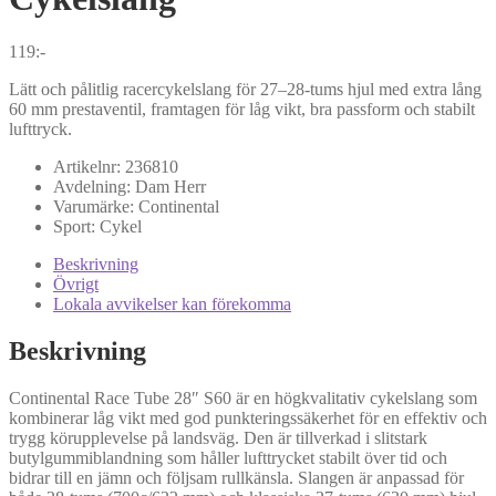
119
:-
Lätt och pålitlig racercykelslang för 27–28-tums hjul med extra lång
60 mm prestaventil, framtagen för låg vikt, bra passform och stabilt
lufttryck.
Artikelnr:
236810
Avdelning:
Dam
Herr
Varumärke:
Continental
Sport:
Cykel
Beskrivning
Övrigt
Lokala avvikelser kan förekomma
Beskrivning
Continental Race Tube 28″ S60 är en högkvalitativ cykelslang som
kombinerar låg vikt med god punkteringssäkerhet för en effektiv och
trygg körupplevelse på landsväg. Den är tillverkad i slitstark
butylgummiblandning som håller lufttrycket stabilt över tid och
bidrar till en jämn och följsam rullkänsla. Slangen är anpassad för