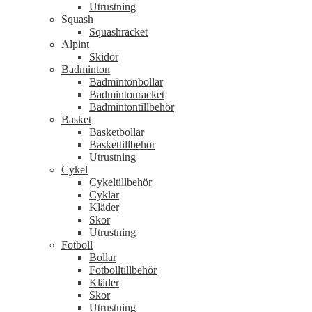
Utrustning
Squash
Squashracket
Alpint
Skidor
Badminton
Badmintonbollar
Badmintonracket
Badmintontillbehör
Basket
Basketbollar
Baskettillbehör
Utrustning
Cykel
Cykeltillbehör
Cyklar
Kläder
Skor
Utrustning
Fotboll
Bollar
Fotbolltillbehör
Kläder
Skor
Utrustning