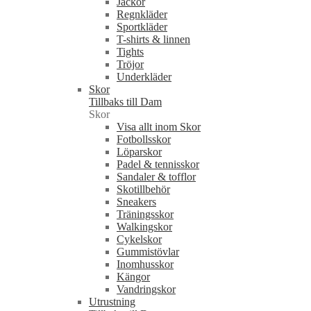
Jackor
Regnkläder
Sportkläder
T-shirts & linnen
Tights
Tröjor
Underkläder
Skor
Tillbaks till Dam
Skor
Visa allt inom Skor
Fotbollsskor
Löparskor
Padel & tennisskor
Sandaler & tofflor
Skotillbehör
Sneakers
Träningsskor
Walkingskor
Cykelskor
Gummistövlar
Inomhusskor
Kängor
Vandringskor
Utrustning