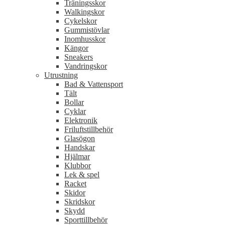
Träningsskor
Walkingskor
Cykelskor
Gummistövlar
Inomhusskor
Kängor
Sneakers
Vandringskor
Utrustning
Bad & Vattensport
Tält
Bollar
Cyklar
Elektronik
Friluftstillbehör
Glasögon
Handskar
Hjälmar
Klubbor
Lek & spel
Racket
Skidor
Skridskor
Skydd
Sporttillbehör