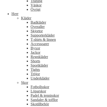
Träning
Väskor
Övrigt
Herr
Kläder
Badkläder
Overaller
Skjortor
Supporterkläder
T-shirts & linnen
Accessoarer
Byxor
Jackor
Regnkläder
Shorts
Sportkläder
Tights
Tröjor
Underkläder
Skor
Fotbollsskor
Löparskor
Padel & tennisskor
Sandaler & tofflor
Skotillbehör