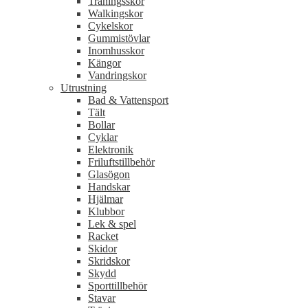
Träningsskor
Walkingskor
Cykelskor
Gummistövlar
Inomhusskor
Kängor
Vandringskor
Utrustning
Bad & Vattensport
Tält
Bollar
Cyklar
Elektronik
Friluftstillbehör
Glasögon
Handskar
Hjälmar
Klubbor
Lek & spel
Racket
Skidor
Skridskor
Skydd
Sporttillbehör
Stavar