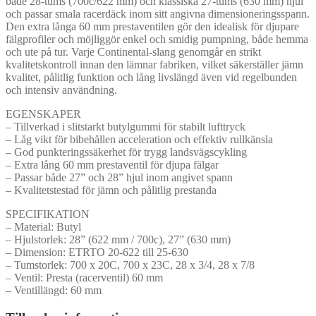
både 28-tums (700c/622 mm) och klassiska 27-tums (630 mm) hjul
och passar smala racerdäck inom sitt angivna dimensioneringsspann.
Den extra långa 60 mm prestaventilen gör den idealisk för djupare
fälgprofiler och möjliggör enkel och smidig pumpning, både hemma
och ute på tur. Varje Continental-slang genomgår en strikt
kvalitetskontroll innan den lämnar fabriken, vilket säkerställer jämn
kvalitet, pålitlig funktion och lång livslängd även vid regelbunden
och intensiv användning.
EGENSKAPER
– Tillverkad i slitstarkt butylgummi för stabilt lufttryck
– Låg vikt för bibehållen acceleration och effektiv rullkänsla
– God punkteringssäkerhet för trygg landsvägscykling
– Extra lång 60 mm prestaventil för djupa fälgar
– Passar både 27” och 28” hjul inom angivet spann
– Kvalitetstestad för jämn och pålitlig prestanda
SPECIFIKATION
– Material: Butyl
– Hjulstorlek: 28” (622 mm / 700c), 27” (630 mm)
– Dimension: ETRTO 20-622 till 25-630
– Tumstorlek: 700 x 20C, 700 x 23C, 28 x 3/4, 28 x 7/8
– Ventil: Presta (racerventil) 60 mm
– Ventillängd: 60 mm