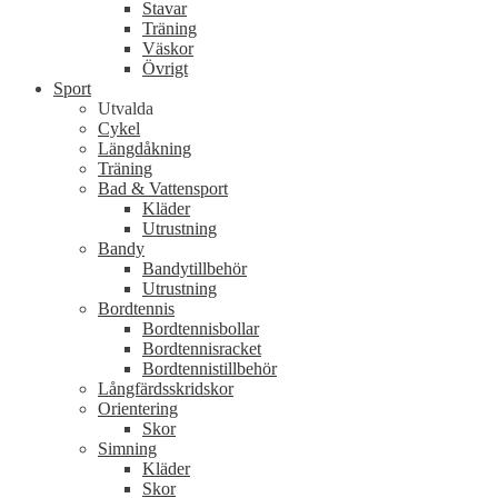
Stavar
Träning
Väskor
Övrigt
Sport
Utvalda
Cykel
Längdåkning
Träning
Bad & Vattensport
Kläder
Utrustning
Bandy
Bandytillbehör
Utrustning
Bordtennis
Bordtennisbollar
Bordtennisracket
Bordtennistillbehör
Långfärdsskridskor
Orientering
Skor
Simning
Kläder
Skor