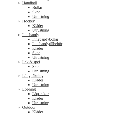
Handboll
Bollar
Skor
Utrustning
Hockey
Kläder
Utrustning
Innebandy
Innebandybollar
Innebandytillbehör
Kläder
Skor
Utrustning
Lek & spel
Skor
Utrustning
Längdåkning
Kläder
Utrustning
Löpning
Löparskor
Kläder
Utrustning
Outdoor
Kläder