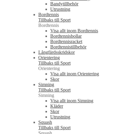
Bandytillbehör
Utrustning
Bordtennis
Tillbaks till Sport
Bordtennis
Visa allt inom Bordtennis
Bordtennisbollar
Bordtennisracket
Bordtennistillbehör
Långfärdsskridskor
Orientering
Tillbaks till Sport
Orientering
Visa allt inom Orientering
Skor
Simning
Tillbaks till Sport
Simning
Visa allt inom Simning
Kläder
Skor
Utrustning
Squash
Tillbaks till Sport
Squash