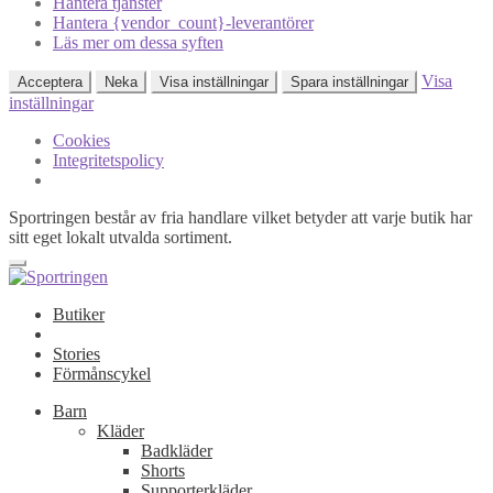
Hantera tjänster
Hantera {vendor_count}-leverantörer
Läs mer om dessa syften
Visa
Acceptera
Neka
Visa inställningar
Spara inställningar
inställningar
Cookies
Integritetspolicy
Sportringen består av fria handlare vilket betyder att varje butik har
sitt eget lokalt utvalda sortiment.
Butiker
Stories
Förmånscykel
Barn
Kläder
Badkläder
Shorts
Supporterkläder