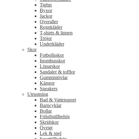
Tights
Byxor
Jackor
Overaller
Regnkläder
T-shirts & linnen
Tröjor
Underkläder
Skor
Fotbollsskor
Inomhusskor
Löparskor
Sandaler & tofflor
Gummistövlar
Kängor
Sneakers
Utrustning
Bad & Vattensport
Barncyklar
Bollar
Friluftstillbehör
Skridskor
Övrigt
Lek & spel
Sporttillbehör