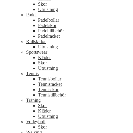
Skor
Utrustning
Padel
Padelbollar
Padelskor
Padeltillbehör
Padelracket
Rullskidor
Utrustning
Sportswear
Kläder
Skor
Utrustning
Tennis
Tennisbollar
Tennisracket
Tennisskor
Tennistillbehör
Träning
Skor
Kläder
Utrustning
Volleyboll
Skor
Walking