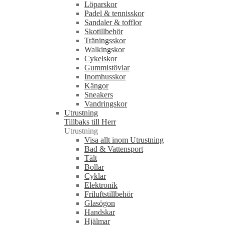
Löparskor
Padel & tennisskor
Sandaler & tofflor
Skotillbehör
Träningsskor
Walkingskor
Cykelskor
Gummistövlar
Inomhusskor
Kängor
Sneakers
Vandringskor
Utrustning
Tillbaks till Herr
Utrustning
Visa allt inom Utrustning
Bad & Vattensport
Tält
Bollar
Cyklar
Elektronik
Friluftstillbehör
Glasögon
Handskar
Hjälmar