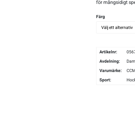
för mångsidigt spe
Färg
Artikelnr:
056
Avdelning:
Da
Varumärke:
CC
Sport:
Hoc