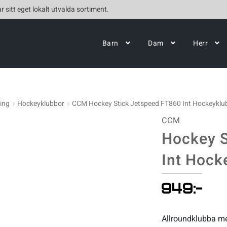
r sitt eget lokalt utvalda sortiment.
Barn
Dam
Herr
ing
Hockeyklubbor
CCM Hockey Stick Jetspeed FT860 Int Hockeyklu
CCM
Hockey S
Int Hock
949
:-
Allroundklubba med