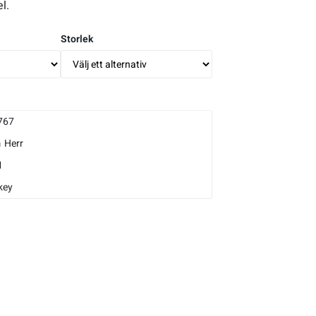
l.
Storlek
767
m
Herr
M
key