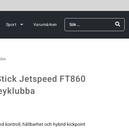
Sök
Sport
Varumärken
efter:
bba
tick Jetspeed FT860
eyklubba
 kontroll, hållbarhet och hybrid kickpoint