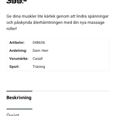
399
:-
Underkläder
Skridskor
Underkläder
Skridskor
Hockey
Ge dina muskler lite kärlek genom att lindra spänningar
och påskynda återhämtningen med din nya massage
Skydd
Skydd
Innebandy
roller!
Sporttillbehör
Sporttillbehör
Lek & spel
Artikelnr:
048656
Avdelning:
Dam
Herr
Stavar
Stavar
Längdåkning
Varumärke:
Casall
Sport:
Träning
Träning
Träning
Löpning
Väskor
Väskor
Outdoor
Beskrivning
Övrigt
Övrigt
Padel
Rullskidor
Övrigt