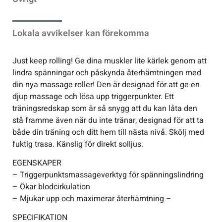
Sportswear
Lokala avvikelser kan förekomma
Tennis
Just keep rolling! Ge dina muskler lite kärlek genom att
lindra spänningar och påskynda återhämtningen med
Träning
din nya massage roller! Den är designad för att ge en
djup massage och lösa upp triggerpunkter. Ett
träningsredskap som är så snygg att du kan låta den
Volleyboll
stå framme även när du inte tränar, designad för att ta
både din träning och ditt hem till nästa nivå. Skölj med
Walking
fuktig trasa. Känslig för direkt solljus.
EGENSKAPER
– Triggerpunktsmassageverktyg för spänningslindring
– Ökar blodcirkulation
– Mjukar upp och maximerar återhämtning –
SPECIFIKATION