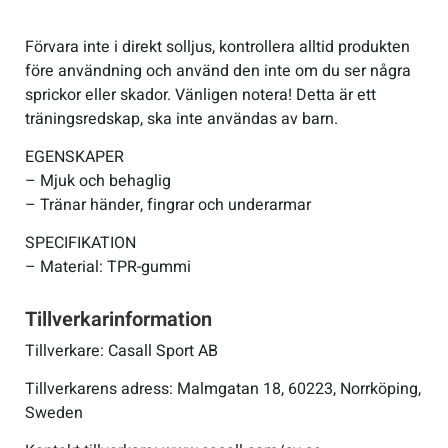
Förvara inte i direkt solljus, kontrollera alltid produkten
Sportswear
före användning och använd den inte om du ser några
sprickor eller skador. Vänligen notera! Detta är ett
Tennis
träningsredskap, ska inte användas av barn.
EGENSKAPER
Träning
– Mjuk och behaglig
– Tränar händer, fingrar och underarmar
Volleyboll
SPECIFIKATION
– Material: TPR-gummi
Walking
Tillverkarinformation
Tillverkare: Casall Sport AB
Tillverkarens adress: Malmgatan 18, 60223, Norrköping,
Sweden