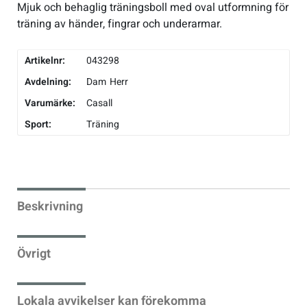
Mjuk och behaglig träningsboll med oval utformning för
träning av händer, fingrar och underarmar.
Underkläder
Skridskor
Underkläder
Skridskor
Hockey
Artikelnr:
043298
Skydd
Skydd
Innebandy
Avdelning:
Dam
Herr
Sporttillbehör
Sporttillbehör
Lek & spel
Varumärke:
Casall
Sport:
Träning
Stavar
Stavar
Längdåkning
Träning
Träning
Löpning
Beskrivning
Väskor
Väskor
Outdoor
Övrigt
Övrigt
Övrigt
Padel
Lokala avvikelser kan förekomma
Rullskidor