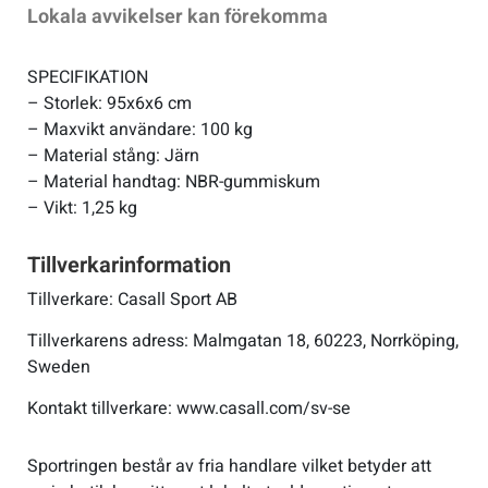
Lokala avvikelser kan förekomma
Sportswear
SPECIFIKATION
– Storlek: 95x6x6 cm
Tennis
– Maxvikt användare: 100 kg
– Material stång: Järn
– Material handtag: NBR-gummiskum
Träning
– Vikt: 1,25 kg
Volleyboll
Tillverkarinformation
Tillverkare: Casall Sport AB
Walking
Tillverkarens adress: Malmgatan 18, 60223, Norrköping,
Sweden
Kontakt tillverkare: www.casall.com/sv-se
Sportringen består av fria handlare vilket betyder att