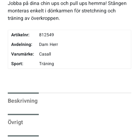
Jobba på dina chin ups och pull ups hemma! Stången
monteras enkelt i dörrkarmen för stretchning och
Underkläder
Skridskor
Underkläder
Skridskor
Hockey
träning av överkroppen.
Skydd
Skydd
Innebandy
Artikelnr:
812549
Avdelning:
Dam
Herr
Sporttillbehör
Sporttillbehör
Lek & spel
Varumärke:
Casall
Sport:
Träning
Stavar
Stavar
Längdåkning
Träning
Träning
Löpning
Beskrivning
Väskor
Väskor
Outdoor
Övrigt
Övrigt
Padel
Övrigt
Rullskidor