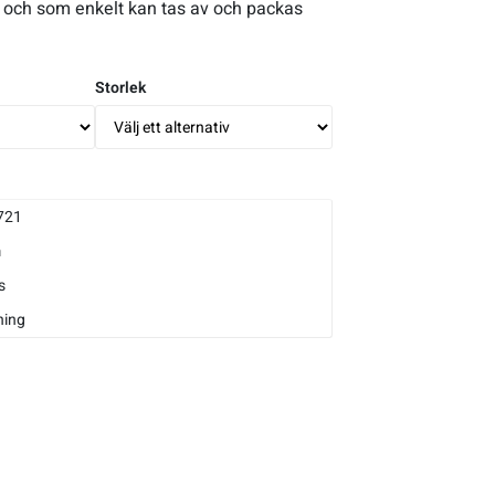
 och som enkelt kan tas av och packas
Storlek
721
m
s
ning