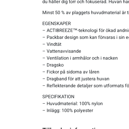
du håller dig torr och fokuserad. Huvan ha
Minst 50 % av plaggets huvudmaterial är ti
EGENSKAPER
– ACTIBREEZE™-teknologi för ökad andn
– Packbar design som kan förvaras i sin e
– Vindtät
– Vattenavvisande
– Ventilation i armhålor och i nacken
– Dragsko
– Fickor på sidorna av låren
– Dragband för att justera huvan
– Reflekterande detaljer som utformats för
SPECIFIKATION
– Huvudmaterial: 100% nylon
– Inlägg: 100% polyester