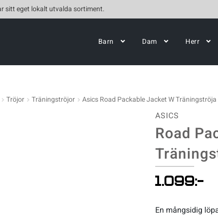
r sitt eget lokalt utvalda sortiment.
Barn
Dam
Herr
Tröjor
Träningströjor
Asics Road Packable Jacket W Träningströja
ASICS
Road Pac
Tränings
1.099
:-
En mångsidig löpa