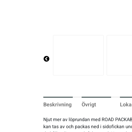
Pre
vio
us
Beskrivning
Övrigt
Loka
Njut mer av löprundan med ROAD PACKABLE
kan tas av och packas ned i sidofickan un