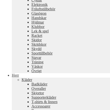
Cyklar
Elektronik
Friluftstillbehör
Glasögon
Handskar
Hjälmar
Klubbor
Lek & spel
Racket
Skidor
Skridskor
Skydd
Sporttillbehör
Stavar
Träning
Väskor
Övrigt
Herr
Kläder
Badkläder
Overaller
Skjortor
Supporterkläder
T-shirts & linnen
Accessoarer