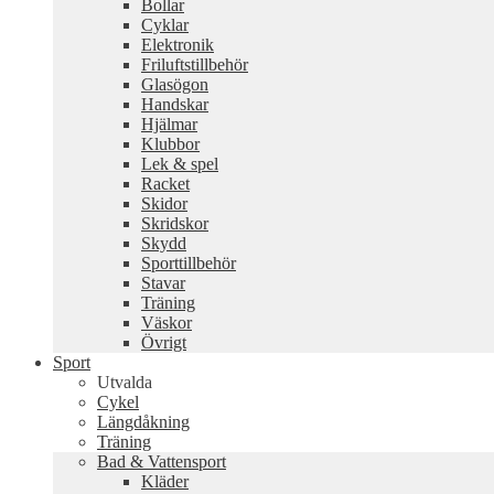
Bollar
Cyklar
Elektronik
Friluftstillbehör
Glasögon
Handskar
Hjälmar
Klubbor
Lek & spel
Racket
Skidor
Skridskor
Skydd
Sporttillbehör
Stavar
Träning
Väskor
Övrigt
Sport
Utvalda
Cykel
Längdåkning
Träning
Bad & Vattensport
Kläder