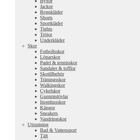
Byxor
Jackor
Regnkläder
Shorts
Sportkläder
Tights
Tröjor
Underkläder
Skor
Fotbollsskor
Löparskor
Padel & tennisskor
Sandaler & tofflor
Skotillbehör
Träningsskor
Walkingskor
Cykelskor
Gummistövlar
Inomhusskor
Kängor
Sneakers
Vandringskor
Utrustning
Bad & Vattensport
Tält