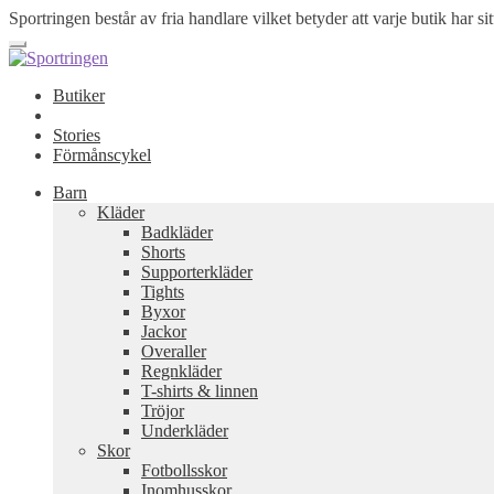
Sportringen består av fria handlare vilket betyder att varje butik har sit
Butiker
Stories
Förmånscykel
Barn
Kläder
Badkläder
Shorts
Supporterkläder
Tights
Byxor
Jackor
Overaller
Regnkläder
T-shirts & linnen
Tröjor
Underkläder
Skor
Fotbollsskor
Inomhusskor