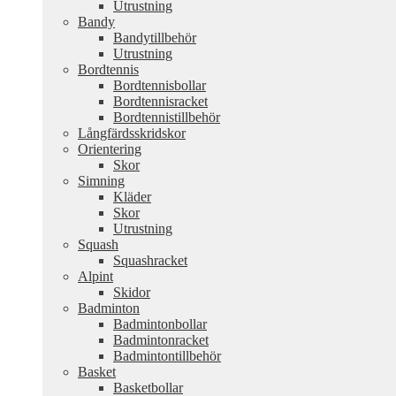
Utrustning
Bandy
Bandytillbehör
Utrustning
Bordtennis
Bordtennisbollar
Bordtennisracket
Bordtennistillbehör
Långfärdsskridskor
Orientering
Skor
Simning
Kläder
Skor
Utrustning
Squash
Squashracket
Alpint
Skidor
Badminton
Badmintonbollar
Badmintonracket
Badmintontillbehör
Basket
Basketbollar