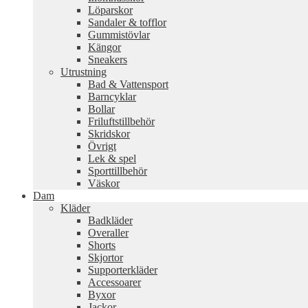
Löparskor
Sandaler & tofflor
Gummistövlar
Kängor
Sneakers
Utrustning
Bad & Vattensport
Barncyklar
Bollar
Friluftstillbehör
Skridskor
Övrigt
Lek & spel
Sporttillbehör
Väskor
Dam
Kläder
Badkläder
Overaller
Shorts
Skjortor
Supporterkläder
Accessoarer
Byxor
Jackor