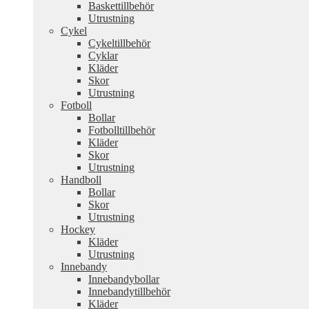
Baskettillbehör
Utrustning
Cykel
Cykeltillbehör
Cyklar
Kläder
Skor
Utrustning
Fotboll
Bollar
Fotbolltillbehör
Kläder
Skor
Utrustning
Handboll
Bollar
Skor
Utrustning
Hockey
Kläder
Utrustning
Innebandy
Innebandybollar
Innebandytillbehör
Kläder