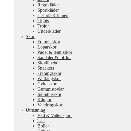
Regnkläder
Sportkläder
T-shirts & linnen
Tights
Tröjor
Underkläder
Skor
Fotbollsskor
Löparskor
Padel & tennisskor
Sandaler & tofflor
Skotillbehör
Sneakers
Träningsskor
Walkingskor
Cykelskor
Gummistövlar
Inomhusskor
Kängor
Vandringskor
Utrustning
Bad & Vattensport
Tält
Bollar