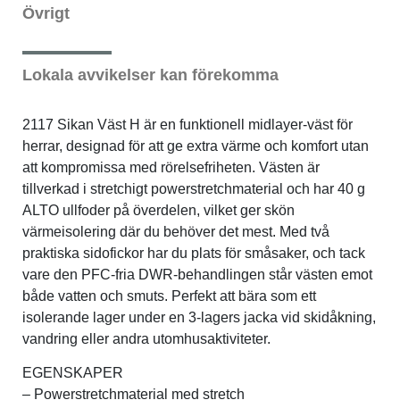
Övrigt
Sportswear
Lokala avvikelser kan förekomma
Tennis
2117 Sikan Väst H är en funktionell midlayer-väst för
herrar, designad för att ge extra värme och komfort utan
Träning
att kompromissa med rörelsefriheten. Västen är
tillverkad i stretchigt powerstretchmaterial och har 40 g
Volleyboll
ALTO ullfoder på överdelen, vilket ger skön
värmeisolering där du behöver det mest. Med två
Walking
praktiska sidofickor har du plats för småsaker, och tack
vare den PFC-fria DWR-behandlingen står västen emot
både vatten och smuts. Perfekt att bära som ett
isolerande lager under en 3-lagers jacka vid skidåkning,
vandring eller andra utomhusaktiviteter.
EGENSKAPER
– Powerstretchmaterial med stretch