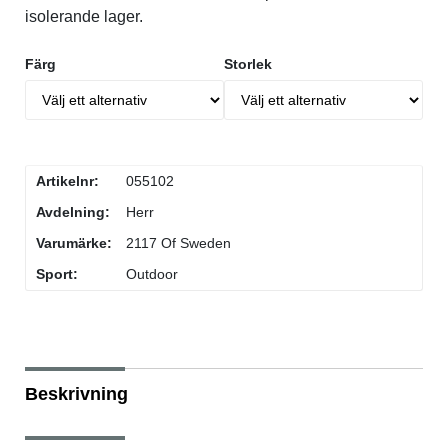
isolerande lager.
Underkläder
Skridskor
Underkläder
Skridskor
Hockey
Färg
Storlek
Skydd
Skydd
Innebandy
Sporttillbehör
Sporttillbehör
Lek & spel
Artikelnr:
055102
Stavar
Stavar
Längdåkning
Avdelning:
Herr
Varumärke:
2117 Of Sweden
Träning
Träning
Löpning
Sport:
Outdoor
Väskor
Väskor
Outdoor
Övrigt
Övrigt
Padel
Beskrivning
Rullskidor