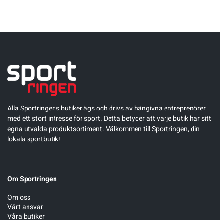
Underkläder
Skridskor
Underkläder
Skridskor
Hockey
Skydd
Skydd
Innebandy
Sporttillbehör
Sporttillbehör
Lek & spel
Stavar
Stavar
Längdåkning
Alla Sportringens butiker ägs och drivs av hängivna entreprenörer
med ett stort intresse för sport. Detta betyder att varje butik har sitt
egna utvalda produktsortiment. Välkommen till Sportringen, din
Träning
Träning
Löpning
lokala sportbutik!
Väskor
Väskor
Outdoor
Om Sportringen
Övrigt
Övrigt
Padel
Om oss
Vårt ansvar
Rullskidor
Våra butiker