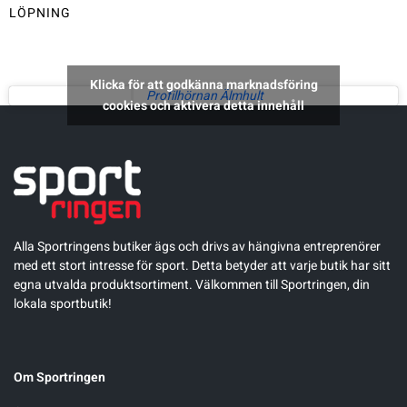
LÖPNING
Underkläder
Skridskor
Underkläder
Skridskor
Hockey
Skydd
Skydd
Innebandy
Klicka för att godkänna marknadsföring
Profilhörnan Älmhult
cookies och aktivera detta innehåll
Sporttillbehör
Sporttillbehör
Lek & spel
Stavar
Stavar
Längdåkning
Träning
Träning
Löpning
Alla Sportringens butiker ägs och drivs av hängivna entreprenörer
med ett stort intresse för sport. Detta betyder att varje butik har sitt
egna utvalda produktsortiment. Välkommen till Sportringen, din
Väskor
Väskor
Outdoor
lokala sportbutik!
Övrigt
Övrigt
Padel
Om Sportringen
Rullskidor