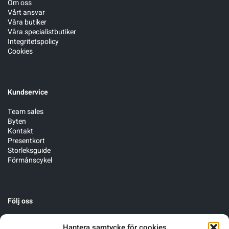
Om oss
Vårt ansvar
Våra butiker
Sportswear
Våra specialistbutiker
Integritetspolicy
Cookies
Tennis
Träning
Kundservice
Team sales
Volleyboll
Byten
Kontakt
Presentkort
Walking
Storleksguide
Förmånscykel
Följ oss
Hantera samtycke för cookies