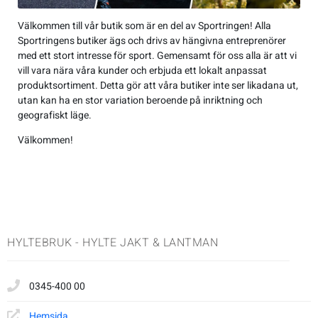
Jackor
Kängor
Övrigt
Accessoarer
Sneakers
Friluftstillbehör
Accessoarer
Träningsskor
Friluftstillbehör
Simning
Välkommen till vår butik som är en del av Sportringen! Alla
Sportringens butiker ägs och drivs av hängivna entreprenörer
Overaller
Sneakers
Lek & spel
Byxor
Träningsskor
Glasögon
Byxor
Walkingskor
Glasögon
Squash
med ett stort intresse för sport. Gemensamt för oss alla är att vi
vill vara nära våra kunder och erbjuda ett lokalt anpassat
produktsortiment. Detta gör att våra butiker inte ser likadana ut,
Regnkläder
Sporttillbehör
Jackor
Walkingskor
Handskar
Jackor
Cykelskor
Handskar
Alpint
utan kan ha en stor variation beroende på inriktning och
geografiskt läge.
T-shirts & linnen
Väskor
Regnkläder
Cykelskor
Hjälmar
Regnkläder
Gummistövlar
Hjälmar
Badminton
Välkommen!
Tröjor
Sportkläder
Gummistövlar
Klubbor
Shorts
Inomhusskor
Klubbor
Basket
Underkläder
T-shirts & linnen
Inomhusskor
Lek & spel
Sportkläder
Kängor
Lek & spel
Cykel
HYLTEBRUK - HYLTE JAKT & LANTMAN
Tights
Kängor
Racket
Tights
Sneakers
Racket
Fotboll
0345-400 00
Tröjor
Vandringskor
Skidor
Tröjor
Vandringskor
Skidor
Handboll
Hemsida