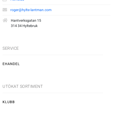
Underkläder
Skridskor
Underkläder
Skridskor
Hockey
roger@hylte-lantman.com
Hantverksgatan 15
Skydd
Skydd
Innebandy
314 34 Hyltebruk
Sporttillbehör
Sporttillbehör
Lek & spel
SERVICE
Stavar
Stavar
Längdåkning
EHANDEL
Träning
Träning
Löpning
Väskor
Väskor
Outdoor
UTÖKAT SORTIMENT
Övrigt
Övrigt
Padel
KLUBB
Rullskidor