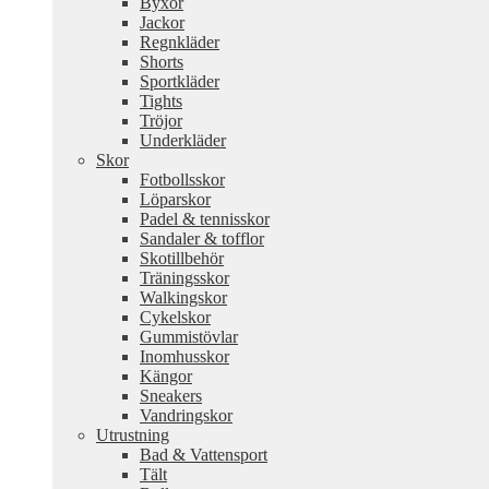
Byxor
Jackor
Regnkläder
Shorts
Sportkläder
Tights
Tröjor
Underkläder
Skor
Fotbollsskor
Löparskor
Padel & tennisskor
Sandaler & tofflor
Skotillbehör
Träningsskor
Walkingskor
Cykelskor
Gummistövlar
Inomhusskor
Kängor
Sneakers
Vandringskor
Utrustning
Bad & Vattensport
Tält