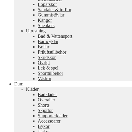
Löparskor
Sandaler & tofflor
Gummistövlar
Kängor
Sneakers
Utrustning
Bad & Vattensport
Barncyklar
Bollar
Friluftstillbehör
Skridskor
Övrigt
Lek & spel
Sporttillbehör
Väskor
Dam
Kläder
Badkläder
Overaller
Shorts
Skjortor
Supporterkläder
Accessoarer
Byxor
Jackor