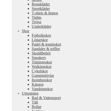
Regnkläder
Sportkläder
T-shirts & linnen
Tights
Tröjor
Underkläder
Skor
Fotbollsskor
Löparskor
Padel & tennisskor
Sandaler & tofflor
Skotillbehör
Sneakers
Träningsskor
Walkingskor
Cykelskor
Gummistövlar
Inomhusskor
Kängor
Vandringskor
Utrustning
Bad & Vattensport
Tält
Bollar