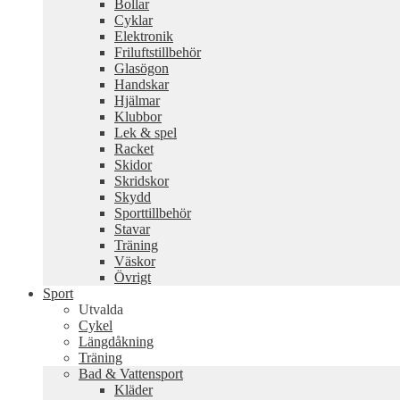
Bollar
Cyklar
Elektronik
Friluftstillbehör
Glasögon
Handskar
Hjälmar
Klubbor
Lek & spel
Racket
Skidor
Skridskor
Skydd
Sporttillbehör
Stavar
Träning
Väskor
Övrigt
Sport
Utvalda
Cykel
Längdåkning
Träning
Bad & Vattensport
Kläder