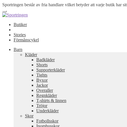
Sportringen består av fria handlare vilket betyder att varje butik har sit
Butiker
Stories
Förmånscykel
Barn
Kläder
Badkläder
Shorts
Supporterkläder
Tights
Byxor
Jackor
Overaller
Regnkläder
T-shirts & linnen
Tröjor
Underkläder
Skor
Fotbollsskor
Inomhusskor