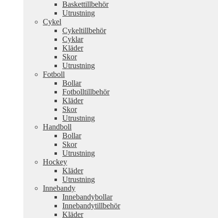
Baskettillbehör
Utrustning
Cykel
Cykeltillbehör
Cyklar
Kläder
Skor
Utrustning
Fotboll
Bollar
Fotbolltillbehör
Kläder
Skor
Utrustning
Handboll
Bollar
Skor
Utrustning
Hockey
Kläder
Utrustning
Innebandy
Innebandybollar
Innebandytillbehör
Kläder