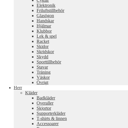
Cyklar
Elektronik
Friluftstillbehör
Glasögon
Handskar
Hjälmar
Klubbor
Lek & spel
Racket
Skidor
Skridskor
Skydd
Sporttillbehör
Stavar
Träning
Väskor
Övrigt
Herr
Kläder
Badkläder
Overaller
Skjortor
Supporterkläder
T-shirts & linnen
Accessoarer