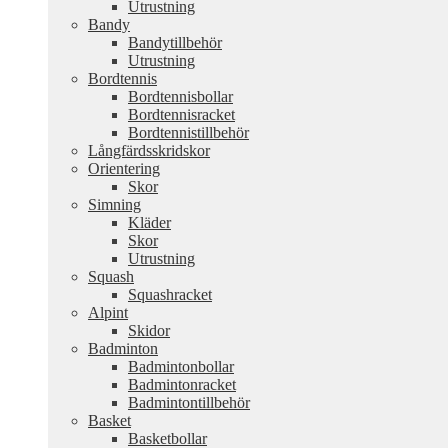
Utrustning
Bandy
Bandytillbehör
Utrustning
Bordtennis
Bordtennisbollar
Bordtennisracket
Bordtennistillbehör
Långfärdsskridskor
Orientering
Skor
Simning
Kläder
Skor
Utrustning
Squash
Squashracket
Alpint
Skidor
Badminton
Badmintonbollar
Badmintonracket
Badmintontillbehör
Basket
Basketbollar