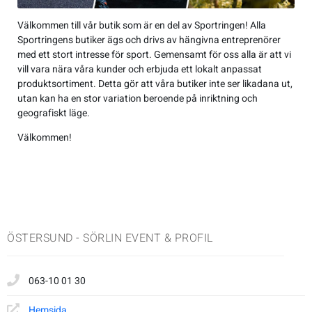
Jackor
Kängor
Övrigt
Accessoarer
Sneakers
Friluftstillbehör
Accessoarer
Träningsskor
Friluftstillbehör
Simning
Välkommen till vår butik som är en del av Sportringen! Alla
Sportringens butiker ägs och drivs av hängivna entreprenörer
Overaller
Sneakers
Lek & spel
Byxor
Träningsskor
Glasögon
Byxor
Walkingskor
Glasögon
Squash
med ett stort intresse för sport. Gemensamt för oss alla är att vi
vill vara nära våra kunder och erbjuda ett lokalt anpassat
produktsortiment. Detta gör att våra butiker inte ser likadana ut,
Regnkläder
Sporttillbehör
Jackor
Walkingskor
Handskar
Jackor
Cykelskor
Handskar
Alpint
utan kan ha en stor variation beroende på inriktning och
geografiskt läge.
T-shirts & linnen
Väskor
Regnkläder
Cykelskor
Hjälmar
Regnkläder
Gummistövlar
Hjälmar
Badminton
Välkommen!
Tröjor
Sportkläder
Gummistövlar
Klubbor
Shorts
Inomhusskor
Klubbor
Basket
Underkläder
T-shirts & linnen
Inomhusskor
Lek & spel
Sportkläder
Kängor
Lek & spel
Cykel
ÖSTERSUND - SÖRLIN EVENT & PROFIL
Tights
Kängor
Racket
Tights
Sneakers
Racket
Fotboll
063-10 01 30
Tröjor
Vandringskor
Skidor
Tröjor
Vandringskor
Skidor
Handboll
Hemsida