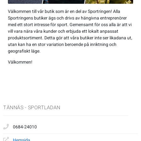
Jackor
Kängor
Övrigt
Accessoarer
Sneakers
Friluftstillbehör
Accessoarer
Träningsskor
Friluftstillbehör
Simning
Välkommen till vår butik som är en del av Sportringen! Alla
Sportringens butiker ägs och drivs av hängivna entreprenörer
Overaller
Sneakers
Lek & spel
Byxor
Träningsskor
Glasögon
Byxor
Walkingskor
Glasögon
Squash
med ett stort intresse för sport. Gemensamt för oss alla är att vi
vill vara nära våra kunder och erbjuda ett lokalt anpassat
produktsortiment. Detta gör att våra butiker inte ser likadana ut,
Regnkläder
Sporttillbehör
Jackor
Walkingskor
Handskar
Jackor
Cykelskor
Handskar
Alpint
utan kan ha en stor variation beroende på inriktning och
geografiskt läge.
T-shirts & linnen
Väskor
Regnkläder
Cykelskor
Hjälmar
Regnkläder
Gummistövlar
Hjälmar
Badminton
Välkommen!
Tröjor
Sportkläder
Gummistövlar
Klubbor
Shorts
Inomhusskor
Klubbor
Basket
Underkläder
T-shirts & linnen
Inomhusskor
Lek & spel
Sportkläder
Kängor
Lek & spel
Cykel
TÄNNÄS - SPORTLADAN
Tights
Kängor
Racket
Tights
Sneakers
Racket
Fotboll
0684-24010
Tröjor
Vandringskor
Skidor
Tröjor
Vandringskor
Skidor
Handboll
Hemsida