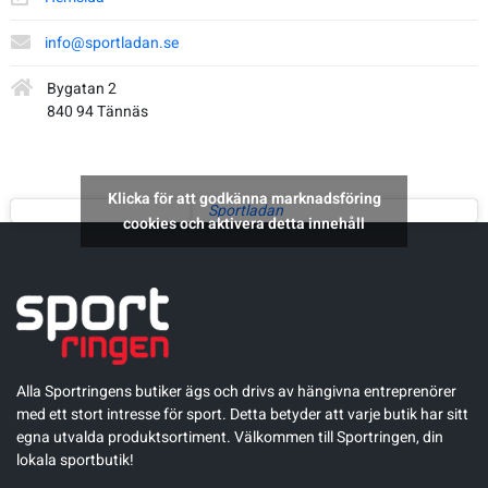
Underkläder
Skridskor
Underkläder
Skridskor
Hockey
info@sportladan.se
Bygatan 2
Skydd
Skydd
Innebandy
840 94 Tännäs
Sporttillbehör
Sporttillbehör
Lek & spel
Klicka för att godkänna marknadsföring
Sportladan
cookies och aktivera detta innehåll
Stavar
Stavar
Längdåkning
Träning
Träning
Löpning
Väskor
Väskor
Outdoor
Alla Sportringens butiker ägs och drivs av hängivna entreprenörer
med ett stort intresse för sport. Detta betyder att varje butik har sitt
Övrigt
Övrigt
Padel
egna utvalda produktsortiment. Välkommen till Sportringen, din
lokala sportbutik!
Rullskidor