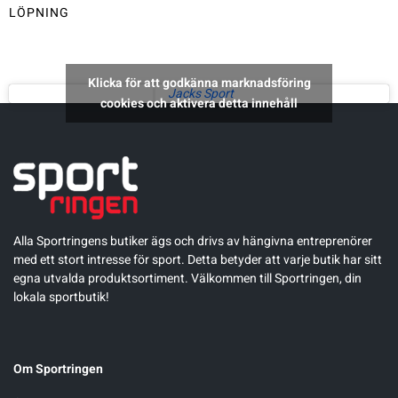
LÖPNING
Underkläder
Skridskor
Underkläder
Skridskor
Hockey
Skydd
Skydd
Innebandy
Klicka för att godkänna marknadsföring
Jacks Sport
cookies och aktivera detta innehåll
Sporttillbehör
Sporttillbehör
Lek & spel
Stavar
Stavar
Längdåkning
Träning
Träning
Löpning
Alla Sportringens butiker ägs och drivs av hängivna entreprenörer
med ett stort intresse för sport. Detta betyder att varje butik har sitt
egna utvalda produktsortiment. Välkommen till Sportringen, din
Väskor
Väskor
Outdoor
lokala sportbutik!
Övrigt
Övrigt
Padel
Om Sportringen
Rullskidor