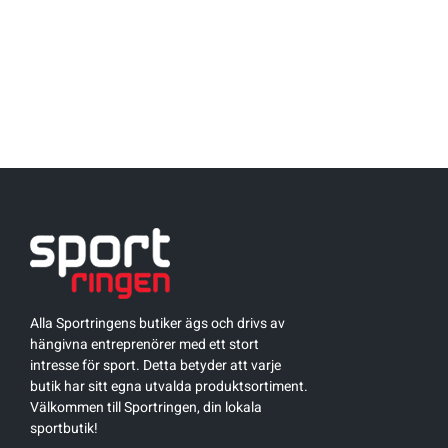
Underkläder
Skridskor
Underkläder
Skridskor
Hockey
Skydd
Skydd
Innebandy
Sporttillbehör
Sporttillbehör
Lek & spel
Stavar
Stavar
Längdåkning
Träning
Träning
Löpning
Väskor
Väskor
Outdoor
Alla Sportringens butiker ägs och drivs av
hängivna entreprenörer med ett stort
intresse för sport. Detta betyder att varje
Övrigt
Övrigt
Padel
butik har sitt egna utvalda produktsortiment.
Välkommen till Sportringen, din lokala
sportbutik!
Rullskidor