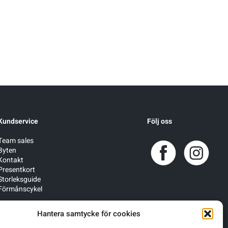
Kundservice
Följ oss
Team sales
Byten
Kontakt
Presentkort
Storleksguide
Förmånscykel
Hantera samtycke för cookies