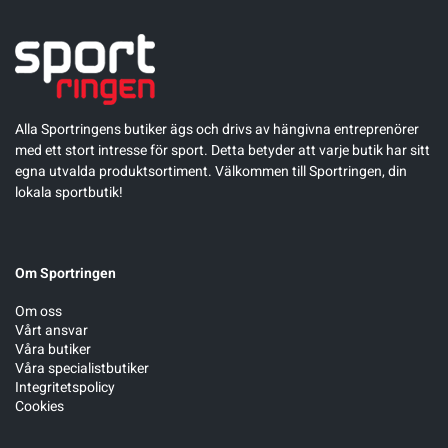
Sportswear
Tennis
Alla Sportringens butiker ägs och drivs av hängivna entreprenörer
med ett stort intresse för sport. Detta betyder att varje butik har sitt
Träning
egna utvalda produktsortiment. Välkommen till Sportringen, din
lokala sportbutik!
Volleyboll
Om Sportringen
Walking
Om oss
Vårt ansvar
Våra butiker
Våra specialistbutiker
Integritetspolicy
Cookies