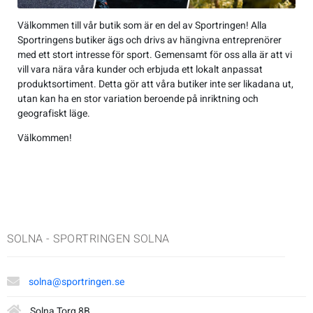
Jackor
Kängor
Övrigt
Accessoarer
Sneakers
Friluftstillbehör
Accessoarer
Träningsskor
Friluftstillbehör
Simning
Välkommen till vår butik som är en del av Sportringen! Alla
Sportringens butiker ägs och drivs av hängivna entreprenörer
Overaller
Sneakers
Lek & spel
Byxor
Träningsskor
Glasögon
Byxor
Walkingskor
Glasögon
Squash
med ett stort intresse för sport. Gemensamt för oss alla är att vi
vill vara nära våra kunder och erbjuda ett lokalt anpassat
produktsortiment. Detta gör att våra butiker inte ser likadana ut,
Regnkläder
Sporttillbehör
Jackor
Walkingskor
Handskar
Jackor
Cykelskor
Handskar
Alpint
utan kan ha en stor variation beroende på inriktning och
geografiskt läge.
T-shirts & linnen
Väskor
Regnkläder
Cykelskor
Hjälmar
Regnkläder
Gummistövlar
Hjälmar
Badminton
Välkommen!
Tröjor
Sportkläder
Gummistövlar
Klubbor
Shorts
Inomhusskor
Klubbor
Basket
Underkläder
T-shirts & linnen
Inomhusskor
Lek & spel
Sportkläder
Kängor
Lek & spel
Cykel
SOLNA - SPORTRINGEN SOLNA
Tights
Kängor
Racket
Tights
Sneakers
Racket
Fotboll
solna@sportringen.se
Tröjor
Vandringskor
Skidor
Tröjor
Vandringskor
Skidor
Handboll
Solna Torg 8B