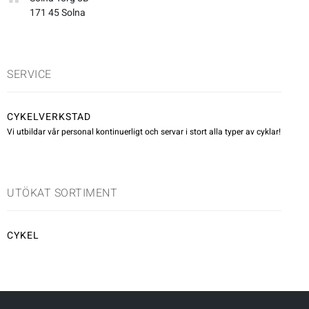
171 45 Solna
Underkläder
Skridskor
Underkläder
Skridskor
Hockey
Skydd
Skydd
Innebandy
SERVICE
Sporttillbehör
Sporttillbehör
Lek & spel
CYKELVERKSTAD
Vi utbildar vår personal kontinuerligt och servar i stort alla typer av cyklar!
Stavar
Stavar
Längdåkning
Träning
Träning
Löpning
UTÖKAT SORTIMENT
Väskor
Väskor
Outdoor
CYKEL
Övrigt
Övrigt
Padel
Rullskidor