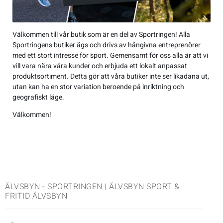
Jackor
Kängor
Övrigt
Accessoarer
Sneakers
Friluftstillbehör
Accessoarer
Träningsskor
Friluftstillbehör
Simning
Välkommen till vår butik som är en del av Sportringen! Alla
Overaller
Sneakers
Lek & spel
Byxor
Träningsskor
Glasögon
Byxor
Walkingskor
Glasögon
Squash
Sportringens butiker ägs och drivs av hängivna entreprenörer
med ett stort intresse för sport. Gemensamt för oss alla är att vi
vill vara nära våra kunder och erbjuda ett lokalt anpassat
Regnkläder
Sporttillbehör
Jackor
Walkingskor
Handskar
Jackor
Cykelskor
Handskar
Alpint
produktsortiment. Detta gör att våra butiker inte ser likadana ut,
utan kan ha en stor variation beroende på inriktning och
T-shirts & linnen
Väskor
Regnkläder
Cykelskor
Hjälmar
Regnkläder
Gummistövlar
Hjälmar
Badminton
geografiskt läge.
Välkommen!
Tröjor
Sportkläder
Gummistövlar
Klubbor
Shorts
Inomhusskor
Klubbor
Basket
Underkläder
T-shirts & linnen
Inomhusskor
Lek & spel
Sportkläder
Kängor
Lek & spel
Cykel
Tights
Kängor
Racket
Tights
Sneakers
Racket
Fotboll
ÄLVSBYN - SPORTRINGEN | ÄLVSBYN SPORT &
FRITID ÄLVSBYN
Tröjor
Vandringskor
Skidor
Tröjor
Vandringskor
Skidor
Handboll