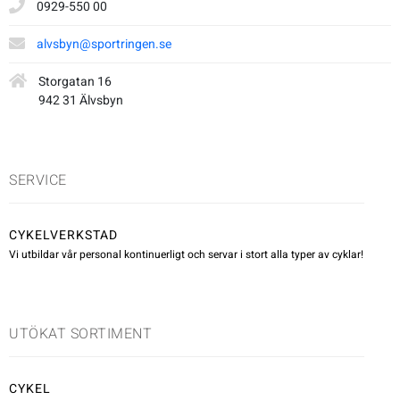
0929-550 00
Underkläder
Skridskor
Underkläder
Skridskor
Hockey
alvsbyn@sportringen.se
Skydd
Skydd
Innebandy
Storgatan 16
942 31 Älvsbyn
Sporttillbehör
Sporttillbehör
Lek & spel
SERVICE
Stavar
Stavar
Längdåkning
CYKELVERKSTAD
Träning
Träning
Löpning
Vi utbildar vår personal kontinuerligt och servar i stort alla typer av cyklar!
Väskor
Väskor
Outdoor
UTÖKAT SORTIMENT
Övrigt
Övrigt
Padel
CYKEL
Rullskidor