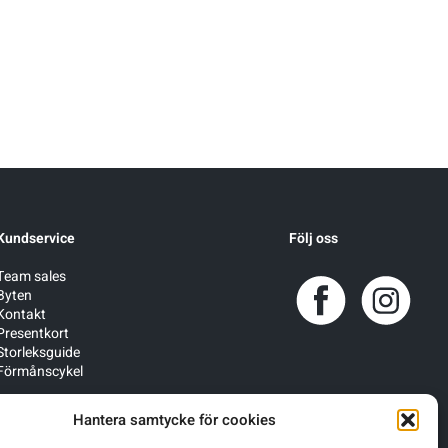
Kundservice
Följ oss
Team sales
Byten
Kontakt
Presentkort
Storleksguide
Förmånscykel
Hantera samtycke för cookies