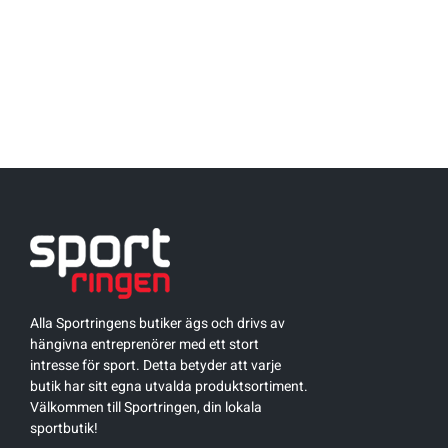
Underkläder
Skridskor
Underkläder
Skridskor
Hockey
Skydd
Skydd
Innebandy
Sporttillbehör
Sporttillbehör
Lek & spel
Stavar
Stavar
Längdåkning
Träning
Träning
Löpning
Väskor
Väskor
Outdoor
Alla Sportringens butiker ägs och drivs av
hängivna entreprenörer med ett stort
intresse för sport. Detta betyder att varje
Övrigt
Övrigt
Padel
butik har sitt egna utvalda produktsortiment.
Välkommen till Sportringen, din lokala
sportbutik!
Rullskidor