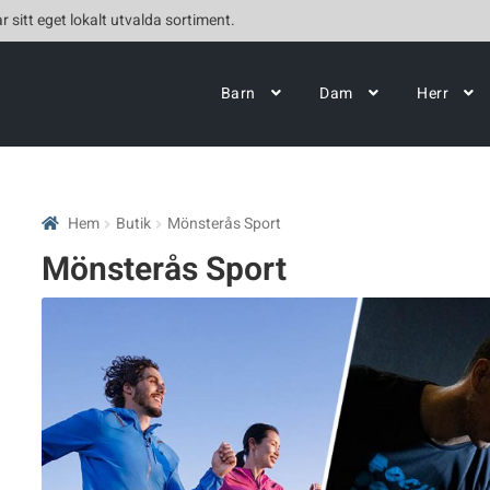
r sitt eget lokalt utvalda sortiment.
Barn
Dam
Herr
Hem
Butik
Mönsterås Sport
Mönsterås Sport