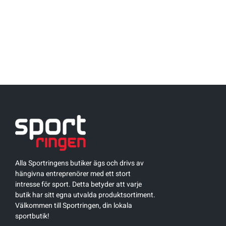
Underkläder
Skridskor
Underkläder
Skridskor
Hockey
Skydd
Skydd
Innebandy
Sporttillbehör
Sporttillbehör
Lek & spel
Stavar
Stavar
Längdåkning
Träning
Träning
Löpning
Väskor
Väskor
Outdoor
Alla Sportringens butiker ägs och drivs av
hängivna entreprenörer med ett stort
intresse för sport. Detta betyder att varje
Övrigt
Övrigt
Padel
butik har sitt egna utvalda produktsortiment.
Välkommen till Sportringen, din lokala
sportbutik!
Rullskidor