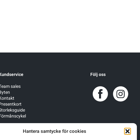
Kundservice
Följ oss
Team sales
Byten
Kontakt
Presentkort
Storleksguide
Förmånscykel
Hantera samtycke för cookies