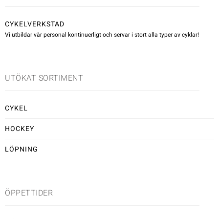
Underkläder
Skridskor
Underkläder
Skridskor
Hockey
CYKELVERKSTAD
Vi utbildar vår personal kontinuerligt och servar i stort alla typer av cyklar!
Skydd
Skydd
Innebandy
Sporttillbehör
Sporttillbehör
Lek & spel
UTÖKAT SORTIMENT
Stavar
Stavar
Längdåkning
CYKEL
HOCKEY
Träning
Träning
Löpning
LÖPNING
Väskor
Väskor
Outdoor
Övrigt
Övrigt
Padel
ÖPPETTIDER
Rullskidor