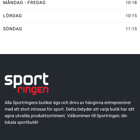
MÅNDAG - FREDAG
10-18
Sportswear
LÖRDAG
10-15
SÖNDAG
11-15
Tennis
Träning
Volleyboll
Walking
Alla Sportringens butiker ägs och drivs av hängivna entreprenörer
med ett stort intresse för sport. Detta betyder att varje butik har sitt
egna utvalda produktsortiment. Välkommen till Sportringen, din
lokala sportbutik!