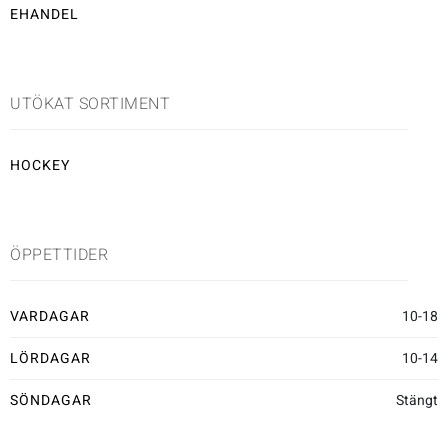
EHANDEL
Underkläder
Skridskor
Underkläder
Skridskor
Hockey
Skydd
Skydd
Innebandy
UTÖKAT SORTIMENT
Sporttillbehör
Sporttillbehör
Lek & spel
HOCKEY
Stavar
Stavar
Längdåkning
ÖPPETTIDER
Träning
Träning
Löpning
VARDAGAR
10-18
Väskor
Väskor
Outdoor
LÖRDAGAR
10-14
Övrigt
Övrigt
Padel
SÖNDAGAR
Stängt
Rullskidor