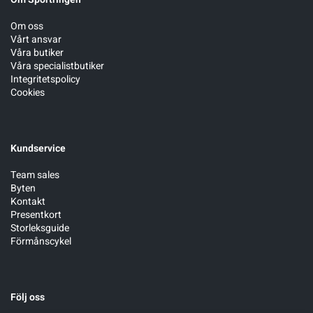
Om oss
Sportswear
Vårt ansvar
Våra butiker
Våra specialistbutiker
Tennis
Integritetspolicy
Cookies
Träning
Kundservice
Volleyboll
Team sales
Byten
Walking
Kontakt
Presentkort
Storleksguide
Förmånscykel
Följ oss