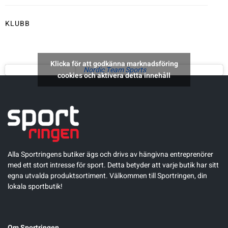
Underkläder
Skridskor
Underkläder
Skridskor
Hockey
KLUBB
Skydd
Skydd
Innebandy
Klicka för att godkänna marknadsföring
Nordic Team Sports
cookies och aktivera detta innehåll
Sporttillbehör
Sporttillbehör
Lek & spel
Stavar
Stavar
Längdåkning
Träning
Träning
Löpning
Alla Sportringens butiker ägs och drivs av hängivna entreprenörer
Väskor
Väskor
Outdoor
med ett stort intresse för sport. Detta betyder att varje butik har sitt
egna utvalda produktsortiment. Välkommen till Sportringen, din
lokala sportbutik!
Övrigt
Övrigt
Padel
Rullskidor
Om Sportringen