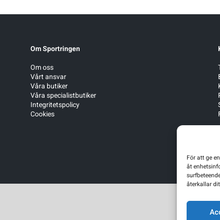
Om Sportringen
Om oss
Vårt ansvar
Våra butiker
Våra specialistbutiker
Integritetspolicy
Cookies
För att ge e
åt enhetsinf
surfbeteende
återkallar d
Ac