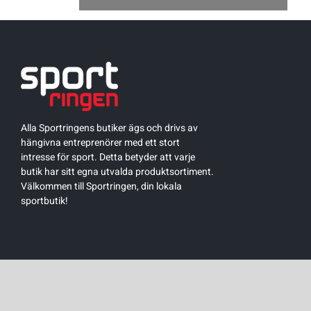
Underkläder
Skridskor
Underkläder
Skridskor
Hockey
Skydd
Skydd
Innebandy
Sporttillbehör
Sporttillbehör
Lek & spel
Alla Sportringens butiker ägs och drivs av
hängivna entreprenörer med ett stort
Stavar
Stavar
Längdåkning
intresse för sport. Detta betyder att varje
butik har sitt egna utvalda produktsortiment.
Träning
Träning
Löpning
Välkommen till Sportringen, din lokala
sportbutik!
Väskor
Väskor
Outdoor
Övrigt
Övrigt
Padel
Rullskidor