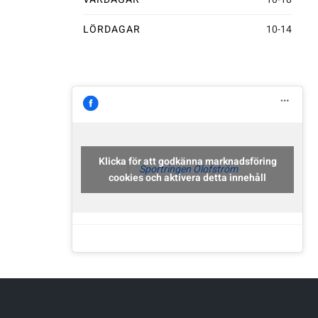
Underkläder
Skridskor
Underkläder
Skridskor
Hockey
LÖRDAGAR
10-14
Skydd
Skydd
Innebandy
Sporttillbehör
Sporttillbehör
Lek & spel
Stavar
Stavar
Längdåkning
Klicka för att godkänna marknadsföring
Sportringen Olofström
cookies och aktivera detta innehåll
Träning
Träning
Löpning
Väskor
Väskor
Outdoor
Övrigt
Övrigt
Padel
Rullskidor