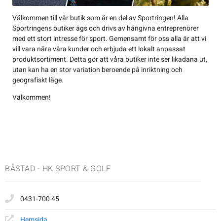
Jackor
Kängor
Övrigt
Accessoarer
Sneakers
Friluftstillbehör
Accessoarer
Träningsskor
Friluftstillbehör
Simning
Välkommen till vår butik som är en del av Sportringen! Alla
Sportringens butiker ägs och drivs av hängivna entreprenörer
Overaller
Sneakers
Lek & spel
Byxor
Träningsskor
Glasögon
Byxor
Walkingskor
Glasögon
Squash
med ett stort intresse för sport. Gemensamt för oss alla är att vi
vill vara nära våra kunder och erbjuda ett lokalt anpassat
produktsortiment. Detta gör att våra butiker inte ser likadana ut,
Regnkläder
Sporttillbehör
Jackor
Walkingskor
Handskar
Jackor
Cykelskor
Handskar
Alpint
utan kan ha en stor variation beroende på inriktning och
geografiskt läge.
T-shirts & linnen
Väskor
Regnkläder
Cykelskor
Hjälmar
Regnkläder
Gummistövlar
Hjälmar
Badminton
Välkommen!
Tröjor
Sportkläder
Gummistövlar
Klubbor
Shorts
Inomhusskor
Klubbor
Basket
Underkläder
T-shirts & linnen
Inomhusskor
Lek & spel
Sportkläder
Kängor
Lek & spel
Cykel
BÅSTAD - HK SPORT & GOLF
Tights
Kängor
Racket
Tights
Sneakers
Racket
Fotboll
0431-700 45
Tröjor
Vandringskor
Skidor
Tröjor
Vandringskor
Skidor
Handboll
Hemsida