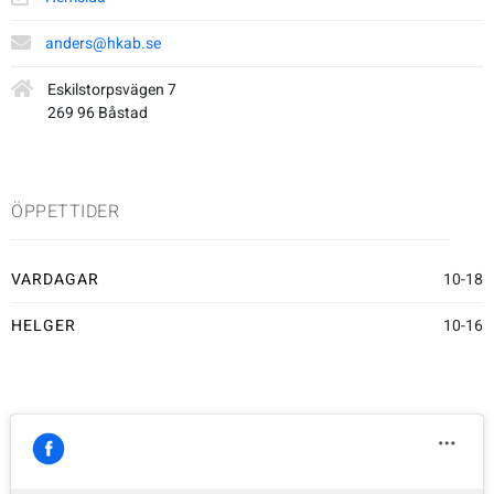
Underkläder
Skridskor
Underkläder
Skridskor
Hockey
anders@hkab.se
Eskilstorpsvägen 7
Skydd
Skydd
Innebandy
269 96 Båstad
Sporttillbehör
Sporttillbehör
Lek & spel
ÖPPETTIDER
Stavar
Stavar
Längdåkning
VARDAGAR
10-18
Träning
Träning
Löpning
HELGER
10-16
Väskor
Väskor
Outdoor
Övrigt
Övrigt
Padel
Rullskidor