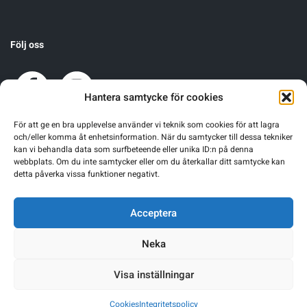
Följ oss
Hantera samtycke för cookies
För att ge en bra upplevelse använder vi teknik som cookies för att lagra
och/eller komma åt enhetsinformation. När du samtycker till dessa tekniker
kan vi behandla data som surfbeteende eller unika ID:n på denna
webbplats. Om du inte samtycker eller om du återkallar ditt samtycke kan
detta påverka vissa funktioner negativt.
Acceptera
Neka
Visa inställningar
Warning
: Undefined array key 0 in
/home/sgnsrusr/public_html/wp-
Cookies
Integritetspolicy