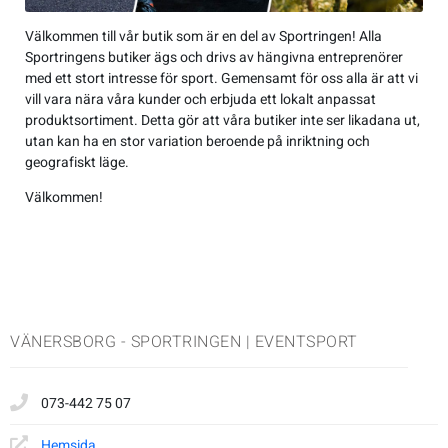
Jackor
Kängor
Övrigt
Accessoarer
Sneakers
Friluftstillbehör
Accessoarer
Träningsskor
Friluftstillbehör
Simning
Välkommen till vår butik som är en del av Sportringen! Alla
Sportringens butiker ägs och drivs av hängivna entreprenörer
Overaller
Sneakers
Lek & spel
Byxor
Träningsskor
Glasögon
Byxor
Walkingskor
Glasögon
Squash
med ett stort intresse för sport. Gemensamt för oss alla är att vi
vill vara nära våra kunder och erbjuda ett lokalt anpassat
produktsortiment. Detta gör att våra butiker inte ser likadana ut,
Regnkläder
Sporttillbehör
Jackor
Walkingskor
Handskar
Jackor
Cykelskor
Handskar
Alpint
utan kan ha en stor variation beroende på inriktning och
geografiskt läge.
T-shirts & linnen
Väskor
Regnkläder
Cykelskor
Hjälmar
Regnkläder
Gummistövlar
Hjälmar
Badminton
Välkommen!
Tröjor
Sportkläder
Gummistövlar
Klubbor
Shorts
Inomhusskor
Klubbor
Basket
Underkläder
T-shirts & linnen
Inomhusskor
Lek & spel
Sportkläder
Kängor
Lek & spel
Cykel
VÄNERSBORG - SPORTRINGEN | EVENTSPORT
Tights
Kängor
Racket
Tights
Sneakers
Racket
Fotboll
073-442 75 07
Tröjor
Vandringskor
Skidor
Tröjor
Vandringskor
Skidor
Handboll
Hemsida