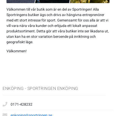
Jackor
Kängor
Övrigt
Accessoarer
Sneakers
Friluftstillbehör
Accessoarer
Träningsskor
Friluftstillbehör
Simning
Välkommen till vår butik som är en del av Sportringen! Alla
Sportringens butiker ägs och drivs av hängivna entreprenörer
Overaller
Sneakers
Lek & spel
Byxor
Träningsskor
Glasögon
Byxor
Walkingskor
Glasögon
Squash
med ett stort intresse för sport. Gemensamt för oss alla är att vi
vill vara nära våra kunder och erbjuda ett lokalt anpassat
produktsortiment. Detta gör att våra butiker inte ser likadana ut,
Regnkläder
Sporttillbehör
Jackor
Walkingskor
Handskar
Jackor
Cykelskor
Handskar
Alpint
utan kan ha en stor variation beroende på inriktning och
geografiskt läge.
T-shirts & linnen
Väskor
Regnkläder
Cykelskor
Hjälmar
Regnkläder
Gummistövlar
Hjälmar
Badminton
Välkommen!
Tröjor
Sportkläder
Gummistövlar
Klubbor
Shorts
Inomhusskor
Klubbor
Basket
Underkläder
T-shirts & linnen
Inomhusskor
Lek & spel
Sportkläder
Kängor
Lek & spel
Cykel
ENKÖPING - SPORTRINGEN ENKÖPING
Tights
Kängor
Racket
Tights
Sneakers
Racket
Fotboll
0171-428232
Tröjor
Vandringskor
Skidor
Tröjor
Vandringskor
Skidor
Handboll
enkoping@sportringen.se