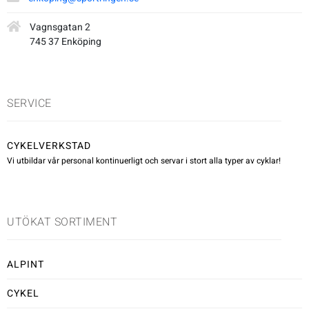
Underkläder
Skridskor
Underkläder
Skridskor
Hockey
Vagnsgatan 2
745 37 Enköping
Skydd
Skydd
Innebandy
SERVICE
Sporttillbehör
Sporttillbehör
Lek & spel
Stavar
Stavar
Längdåkning
CYKELVERKSTAD
Vi utbildar vår personal kontinuerligt och servar i stort alla typer av cyklar!
Träning
Träning
Löpning
UTÖKAT SORTIMENT
Väskor
Väskor
Outdoor
Övrigt
Övrigt
Padel
ALPINT
CYKEL
Rullskidor