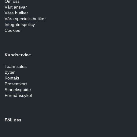
Om oss
Vårt ansvar
Våra butiker
Sportswear
Våra specialistbutiker
Integritetspolicy
Cookies
Tennis
Träning
Kundservice
Team sales
Volleyboll
Byten
Kontakt
Presentkort
Walking
Storleksguide
Förmånscykel
Följ oss