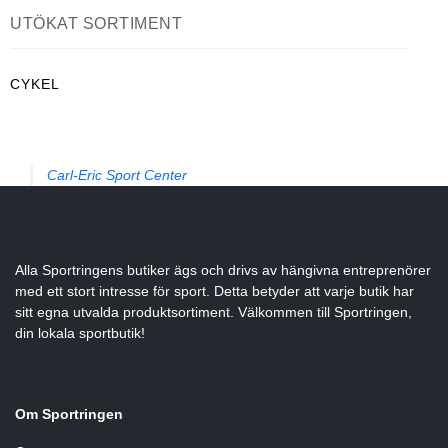
UTÖKAT SORTIMENT
Underkläder
Skridskor
Underkläder
Skridskor
Hockey
CYKEL
Skydd
Skydd
Innebandy
Sporttillbehör
Sporttillbehör
Lek & spel
Carl-Eric Sport Center
Stavar
Stavar
Längdåkning
Träning
Träning
Löpning
Alla Sportringens butiker ägs och drivs av hängivna entreprenörer
med ett stort intresse för sport. Detta betyder att varje butik har
sitt egna utvalda produktsortiment. Välkommen till Sportringen,
Väskor
Väskor
Outdoor
din lokala sportbutik!
Övrigt
Övrigt
Padel
Om Sportringen
Rullskidor