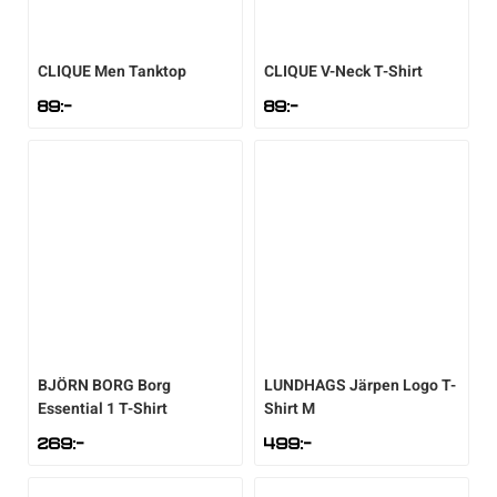
Underkläder
Skridskor
Underkläder
Skridskor
Hockey
CLIQUE
Men Tanktop
CLIQUE
V-Neck T-Shirt
Skydd
Skydd
Innebandy
89
:-
89
:-
Sporttillbehör
Sporttillbehör
Lek & spel
Stavar
Stavar
Längdåkning
Träning
Träning
Löpning
Väskor
Väskor
Outdoor
BJÖRN BORG
Borg
LUNDHAGS
Järpen Logo T-
Essential 1 T-Shirt
Shirt M
Övrigt
Övrigt
Padel
269
:-
499
:-
Rullskidor