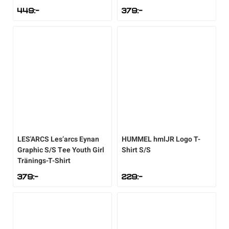
449
:-
379
:-
LES'ARCS
Les’arcs Eynan
HUMMEL
hmlJR Logo T-
Graphic S/S Tee Youth Girl
Shirt S/S
Tränings-T-Shirt
379
:-
229
:-