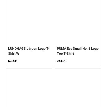
Sportswear
Tennis
Träning
LUNDHAGS
Järpen Logo T-
PUMA
Ess Small No. 1 Logo
Volleyboll
Shirt W
Tee T-Shirt
499
:-
299
:-
Walking