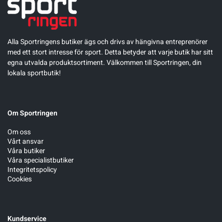
Underkläder
Skridskor
Underkläder
Skridskor
Hockey
Alla Sportringens butiker ägs och drivs av hängivna entreprenörer
Skydd
Skydd
Innebandy
med ett stort intresse för sport. Detta betyder att varje butik har sitt
egna utvalda produktsortiment. Välkommen till Sportringen, din
lokala sportbutik!
Sporttillbehör
Sporttillbehör
Lek & spel
Stavar
Stavar
Längdåkning
Om Sportringen
Träning
Träning
Löpning
Om oss
Vårt ansvar
Våra butiker
Våra specialistbutiker
Väskor
Väskor
Outdoor
Integritetspolicy
Cookies
Övrigt
Övrigt
Padel
Rullskidor
Kundservice