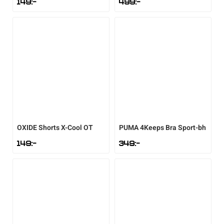
149
:-
499
:-
OXIDE
Shorts X-Cool OT
PUMA
4Keeps Bra Sport-bh
149
:-
349
:-