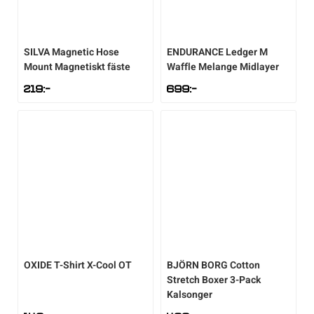
Sportswear
SILVA
Magnetic Hose
ENDURANCE
Ledger M
Mount Magnetiskt fäste
Waffle Melange Midlayer
Tennis
219
:-
699
:-
Träning
Volleyboll
Walking
OXIDE
T-Shirt X-Cool OT
BJÖRN BORG
Cotton
Stretch Boxer 3-Pack
Kalsonger