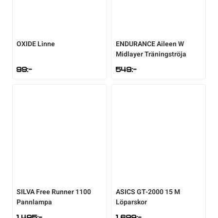
OXIDE
Linne
ENDURANCE
Aileen W
Midlayer Träningströja
99
:-
549
:-
SILVA
Free Runner 1100
ASICS
GT-2000 15 M
Pannlampa
Löparskor
1.495
:-
1.699
:-