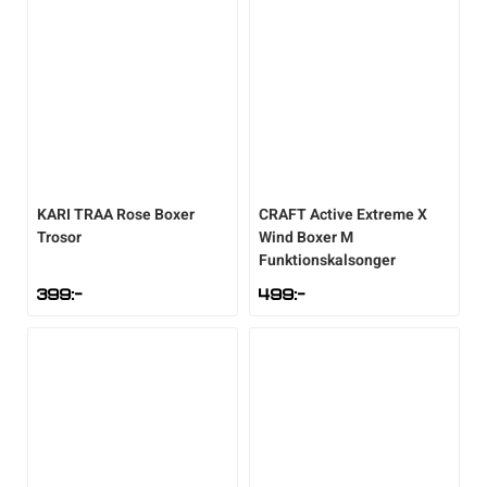
Underkläder
Skridskor
Underkläder
Skridskor
Hockey
Skydd
Skydd
Innebandy
Sporttillbehör
Sporttillbehör
Lek & spel
KARI TRAA
Rose Boxer
CRAFT
Active Extreme X
Stavar
Stavar
Längdåkning
Trosor
Wind Boxer M
Funktionskalsonger
Träning
Träning
Löpning
399
:-
499
:-
Väskor
Väskor
Outdoor
Övrigt
Övrigt
Padel
Rullskidor