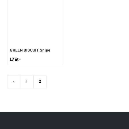
GREEN BISCUIT
Snipe
179
:-
«
1
2