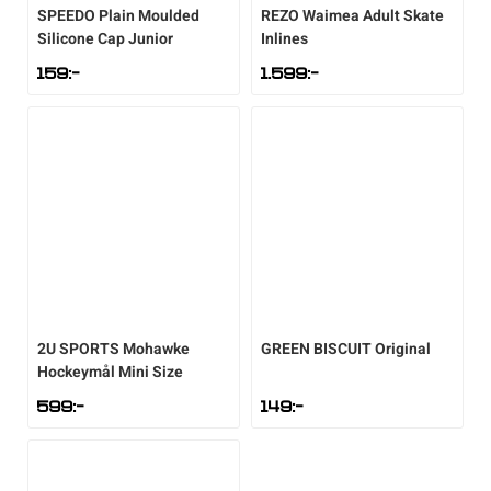
SPEEDO
Plain Moulded
REZO
Waimea Adult Skate
Silicone Cap Junior
Inlines
Sportswear
159
:-
1.599
:-
Tennis
Träning
Volleyboll
Walking
2U SPORTS
Mohawke
GREEN BISCUIT
Original
Hockeymål Mini Size
599
:-
149
:-