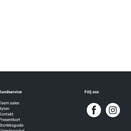
Kundservice
Följ oss
Team sales
Byten
Kontakt
Presentkort
Storleksguide
Förmånscykel