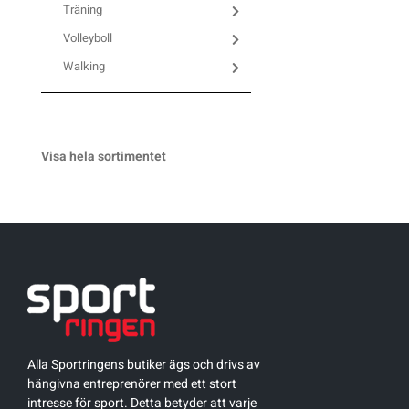
Träning
Volleyboll
Sportswear
Walking
Tennis
Träning
Visa hela sortimentet
Volleyboll
Walking
Alla Sportringens butiker ägs och drivs av
hängivna entreprenörer med ett stort
intresse för sport. Detta betyder att varje