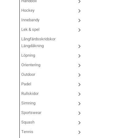
Handboll
Underkläder
Skridskor
Underkläder
Skridskor
Hockey
Hockey
Innebandy
Skydd
Skydd
Innebandy
Lek & spel
Långfärdsskridskor
Sporttillbehör
Sporttillbehör
Lek & spel
Längdåkning
Löpning
Stavar
Stavar
Längdåkning
Orientering
Outdoor
Träning
Träning
Löpning
Padel
Rullskidor
Väskor
Väskor
Outdoor
Simning
Sportswear
Övrigt
Övrigt
Padel
Squash
Tennis
Rullskidor